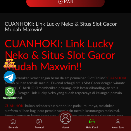
MAIN
CUANHOKI: Link Lucky Neko & Situs Slot Gacor
Mudah Maxwin!
CUANHOKI: Link Lucky
Neko & Situs Slot Gacor
Mudah Maxwin!!
Ingin merasakan kemenangan besar dalam permainan Slot Online?
CUANHOKI
adalah pilihan terbaik saat ini! Dikenal sebagai situs Slot Gacor dengan winrate
tertinggi, CUANHOKI memberikan peluang lebih besar dibandingkan situs
lainnya. Dengan Link Lucky Neko yang sudah terpercaya di kalangan pemain
profesional.
CUAN HOKI
bukan sekadar situs slot online pada umumnya, melainkan
platform pilihan bagi para pemain yang ingin meraih keuntungan maksimal.
Jangan lewatkan kesempatan untuk bergabung, rasakan game slot gacor yang
mudah dimenangkan, dan manfaatkan
Link Lucky Neko
yang telah terbukti
menguntungkan. Daftar dan mulailah petualangan menuju kemenangan besar
Beranda
Promosi
Masuk
Hub. Kami
Akun Saya
hanya di CUANHOKI.