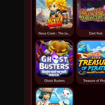
Nova Crash : The Legends of Power
Dart Fest
Ghost Busters
Treasure of Pir