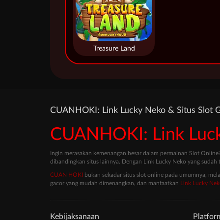
Treasure Land
CUANHOKI: Link Lucky Neko & Situs Slot
CUANHOKI: Link Luck
Ingin merasakan kemenangan besar dalam permainan Slot Online
dibandingkan situs lainnya. Dengan Link Lucky Neko yang sudah t
CUAN HOKI
bukan sekadar situs slot online pada umumnya, mela
gacor yang mudah dimenangkan, dan manfaatkan
Link Lucky Ne
Kebijaksanaan
Platfor