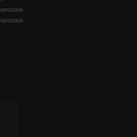
5587235830
5587235830
O