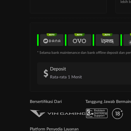
lebih 
* Selama bank maintenance dan bank offline deposit dan pen
Deposit
Rata-rata 1 Menit
Bersertifikasi Dari
Tanggung Jawab Bermain
Platform Penyedia Layanan