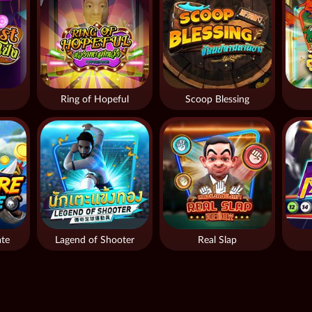
Ring of Hopeful
Scoop Blessing
ate
Lagend of Shooter
Real Slap