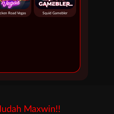
cken Road Vegas
Squid Gamebler
Mudah Maxwin!!