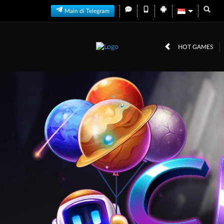
Main di Telegram
HOT GAMES