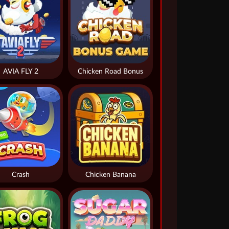
AVIA FLY 2
Chicken Road Bonus
Crash
Chicken Banana