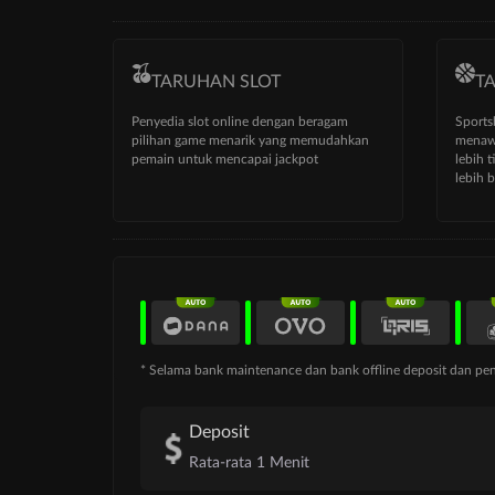
TARUHAN SLOT
T
Penyedia slot online dengan beragam
Sports
pilihan game menarik yang memudahkan
menawa
pemain untuk mencapai jackpot
lebih 
lebih 
* Selama bank maintenance dan bank offline deposit dan pen
Deposit
Rata-rata 1 Menit