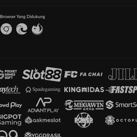
Browser Yang Didukung