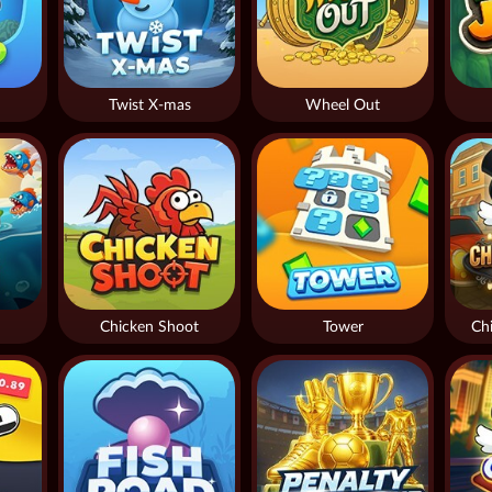
Twist X-mas
Wheel Out
Chicken Shoot
Tower
Ch