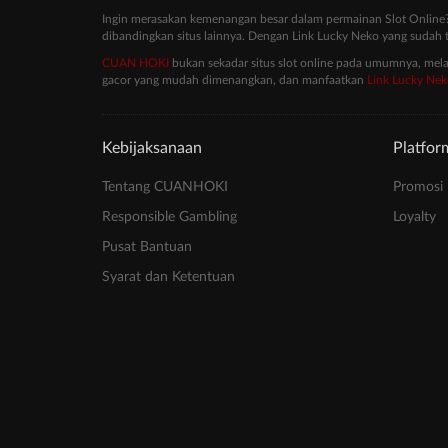
Ingin merasakan kemenangan besar dalam permainan Slot Online
dibandingkan situs lainnya. Dengan Link Lucky Neko yang sudah t
CUAN HOKI
bukan sekadar situs slot online pada umumnya, mela
gacor yang mudah dimenangkan, dan manfaatkan
Link Lucky Ne
Kebijaksanaan
Platfor
Tentang CUANHOKI
Promosi
Responsible Gambling
Loyalty
Pusat Bantuan
Syarat dan Ketentuan