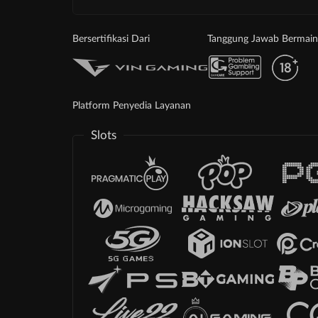
Bersertifikasi Dari
Tanggung Jawab Bermain
Platform Penyedia Layanan
Slots