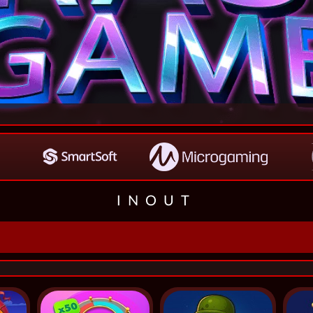
INOUT