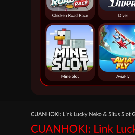
Chicken Road Race
Diver
Mine Slot
AviaFly
CUANHOKI: Link Lucky Neko & Situs Slot
CUANHOKI: Link Luck