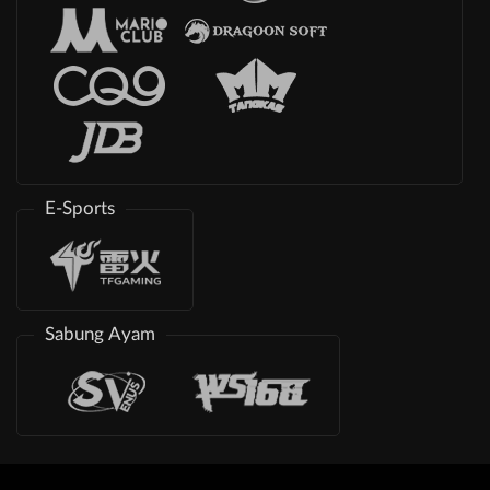
E-Sports
Sabung Ayam