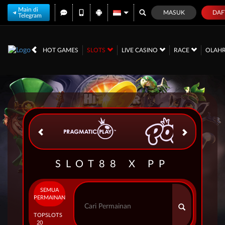
Main di
MASUK
DAF
Telegram
IDR
12,675,212,
HOT GAMES
SLOTS
LIVE CASINO
RACE
OLAH
SLOT88 X PP
SEMUA
PERMAINAN
TOP
SLOTS
20