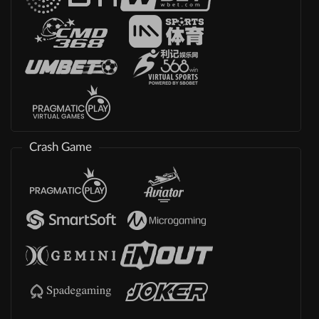
Crash Game