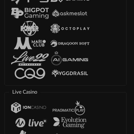
Live Casino