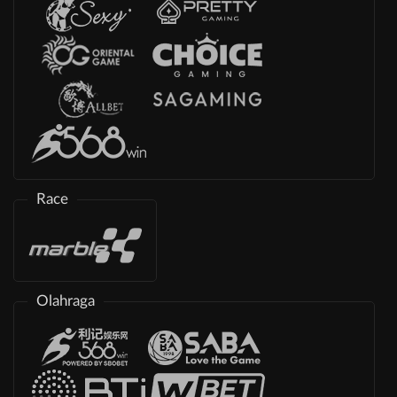
Race
Olahraga