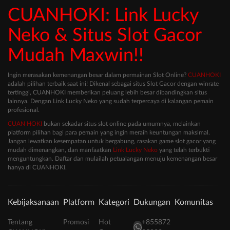
CUANHOKI: Link Lucky
Neko & Situs Slot Gacor
Mudah Maxwin!!
Ingin merasakan kemenangan besar dalam permainan Slot Online?
CUANHOKI
adalah pilihan terbaik saat ini! Dikenal sebagai situs Slot Gacor dengan winrate
tertinggi, CUANHOKI memberikan peluang lebih besar dibandingkan situs
lainnya. Dengan Link Lucky Neko yang sudah terpercaya di kalangan pemain
profesional.
CUAN HOKI
bukan sekadar situs slot online pada umumnya, melainkan
platform pilihan bagi para pemain yang ingin meraih keuntungan maksimal.
Jangan lewatkan kesempatan untuk bergabung, rasakan game slot gacor yang
mudah dimenangkan, dan manfaatkan
Link Lucky Neko
yang telah terbukti
menguntungkan. Daftar dan mulailah petualangan menuju kemenangan besar
hanya di CUANHOKI.
Kebijaksanaan
Platform
Kategori
Dukungan
Komunitas
Tentang
Promosi
Hot
+855872