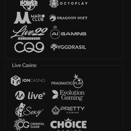
Live Casino