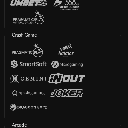
Crash Game
Arcade