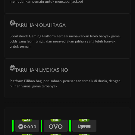
memudahkan pemain untuk mencapai jackpot
TARUHAN OLAHRAGA
Sportsbook Gaming Platform Terbaik menawarkan lebih banyak game,
odds yang lebih tinggi, dan menyediakan pilihan yang lebih banyak
untuk pemain.
TARUHAN LIVE KASINO
Platform Pilihan bagi perusahaan-perusahaan terbaik di dunia, dengan
pilihan variasi game terbanyak