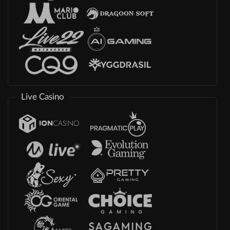
Live Casino