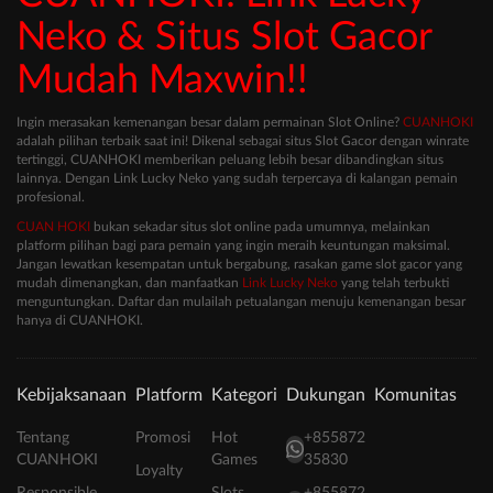
Neko & Situs Slot Gacor
Mudah Maxwin!!
Ingin merasakan kemenangan besar dalam permainan Slot Online?
CUANHOKI
adalah pilihan terbaik saat ini! Dikenal sebagai situs Slot Gacor dengan winrate
tertinggi, CUANHOKI memberikan peluang lebih besar dibandingkan situs
lainnya. Dengan Link Lucky Neko yang sudah terpercaya di kalangan pemain
profesional.
CUAN HOKI
bukan sekadar situs slot online pada umumnya, melainkan
platform pilihan bagi para pemain yang ingin meraih keuntungan maksimal.
Jangan lewatkan kesempatan untuk bergabung, rasakan game slot gacor yang
mudah dimenangkan, dan manfaatkan
Link Lucky Neko
yang telah terbukti
menguntungkan. Daftar dan mulailah petualangan menuju kemenangan besar
hanya di CUANHOKI.
Kebijaksanaan
Platform
Kategori
Dukungan
Komunitas
Tentang
Promosi
Hot
+855872
CUANHOKI
Games
35830
Loyalty