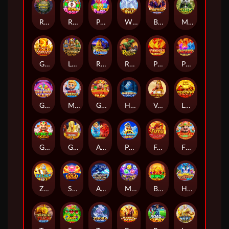
RAGE T-REX
RICH PIGGIES WORLD
PIGGIES WEALTHY ANGELIC
Wild Wolf Xtreme
Buffalo Triple Fury
Mystic Panda
GOLD AROWANA
LEGEND OF SPOOKY LINK
Riches Express
RAGE T-REX 2
Phoenix's Golden Basin
Phoenix Blaze Link
Gold Wheel Jackpot
Make America Great Again
GONG XI FA CAI
HAMMER OF THUNDER
Valiant of Athena
LUCKY BUDDHA
GONG XI FA CAI
Galloping Horse Fortune
Angel vs Devil Ultimate Goal Showdown
PENGUIN QUEST
Fuyu Phoenix
FORTUNE GOD BLESSING
ZEUS POWER
Super Gold Arowana
Astro Rift Bonanza
Mythic Gems: Five Realms
BOWLS OF FORTUNE
Huffin’ And Puffin’ Ultra Wheel