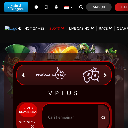
Main di
MASUK
DAF
Telegram
IDR
12,691,962,
HOT GAMES
SLOTS
LIVE CASINO
RACE
OLAH
VPLUS
SEMUA
PERMAINAN
SLOTS
TOP
20