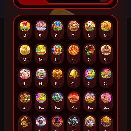
MAHJONG WINS
Starlight Princess 2000
Crazy Chicken
Caishen Mahjong: Triple Luck
Mahjong Fortune 2: Dragon Riches
Mahjong Fortune 3
MAHJONG FORTUNE
MAHJONG BONUS
Lotus Lanterns: Dragon's Fortune
Fortune Mahjong
Chili Chili Hot
SUPER HEROINE
RICH PIGGIES
Huffin’ And Puffin’ Rising
Phoenix Link - Collection
GOLDEN DRAGON EGG
Clucky Cash
Gems Bonanza
GOLDEN FAFAFA
Farm Fortune Wheel
Feeding Time
Pompeii’s Blaze 1000
FIVE BLESSINGS ARRIVE
Skeleton Thief