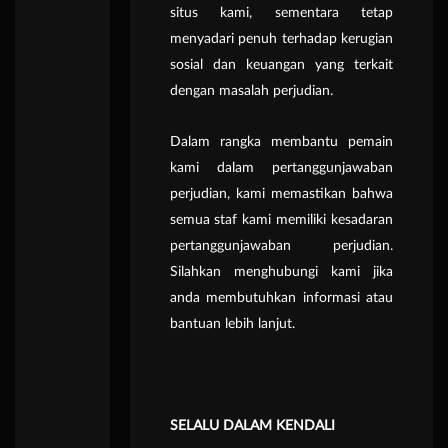
situs kami, sementara tetap
menyadari penuh terhadap kerugian
sosial dan keuangan yang terkait
dengan masalah perjudian.
Dalam rangka membantu pemain
kami dalam pertanggunjawaban
perjudian, kami memastikan bahwa
semua staf kami memiliki kesadaran
pertanggunjawaban perjudian.
Silahkan menghubungi kami jika
anda membutuhkan informasi atau
bantuan lebih lanjut.
SELALU DALAM KENDALI