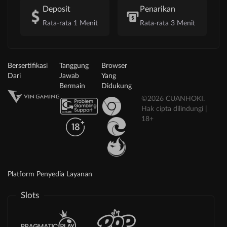
Deposit
Penarikan
Rata-rata 1 Menit
Rata-rata 3 Menit
Bersertifikasi
Tanggung
Browser
Dari
Jawab
Yang
Bermain
Didukung
©2026 CUANHOKI.
Hak cipta dilindungi |
18+
Platform Penyedia Layanan
Slots