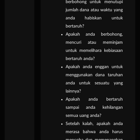
berbohong untuk menutupi
jumlah dana atau waktu yang
anda habiskan untuk
bertaruh?
Apakah anda berbohong,
mencuri atau meminjam
untuk memelihara kebiasaan
bertaruh anda?
Apakah anda enggan untuk
menggunakan dana taruhan
anda untuk sesuatu yang
lainnya?
Apakah anda bertaruh
sampai anda kehilangan
semua uang anda?
Setelah kalah, apakah anda
merasa bahwa anda harus