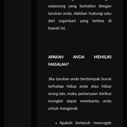
seseorang yang berkaitan dengan
taruhan anda, silahkan hubungi satu
dari organisasi yang tertera di
bawah ini.
APAKAH ANDA MEMILIKI
MASALAH?
Jika taruhan anda berdampak buruk
terhadap hidup anda atau hidup
orang lain, maka pertanyaan berikut
mungkin dapat membantu anda
untuk mengenali.
Apakah bertaruh mencegah