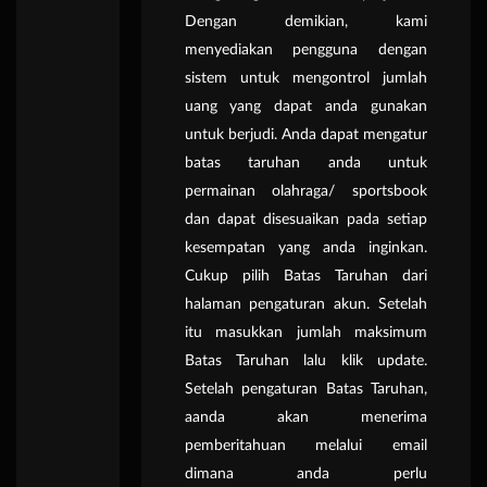
Dengan demikian, kami
menyediakan pengguna dengan
sistem untuk mengontrol jumlah
uang yang dapat anda gunakan
untuk berjudi. Anda dapat mengatur
batas taruhan anda untuk
permainan olahraga/ sportsbook
dan dapat disesuaikan pada setiap
kesempatan yang anda inginkan.
Cukup pilih Batas Taruhan dari
halaman pengaturan akun. Setelah
itu masukkan jumlah maksimum
Batas Taruhan lalu klik update.
Setelah pengaturan Batas Taruhan,
aanda akan menerima
pemberitahuan melalui email
dimana anda perlu