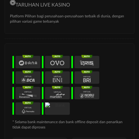
TARUHAN LIVE KASINO
Platform Pilihan bagi perusahaan-perusahaan terbaik di dunia, dengan
pilihan variasi game terbanyak
* Selama bank maintenance dan bank offline deposit dan penarikan
tidak dapat diproses