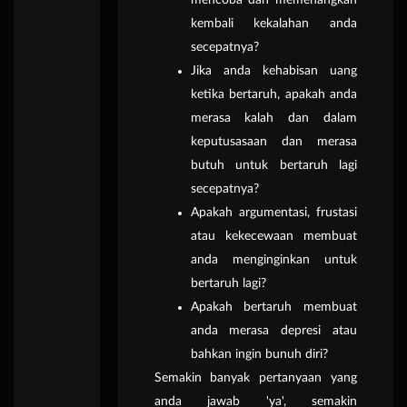
mencoba dan memenangkan
kembali kekalahan anda
secepatnya?
Jika anda kehabisan uang
ketika bertaruh, apakah anda
merasa kalah dan dalam
keputusasaan dan merasa
butuh untuk bertaruh lagi
secepatnya?
Apakah argumentasi, frustasi
atau kekecewaan membuat
anda menginginkan untuk
bertaruh lagi?
Apakah bertaruh membuat
anda merasa depresi atau
bahkan ingin bunuh diri?
Semakin banyak pertanyaan yang
anda jawab 'ya', semakin