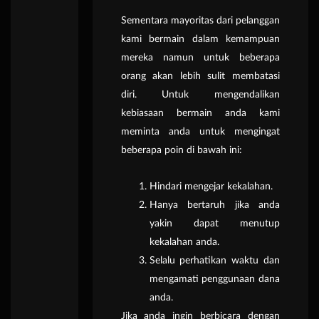
Sementara mayoritas dari pelanggan
kami bermain dalam kemampuan
mereka namun untuk beberapa
orang akan lebih sulit membatasi
diri. Untuk mengendalikan
kebiasaan bermain anda kami
meminta anda untuk mengingat
beberapa poin di bawah ini:
Hindari mengejar kekalahan.
Hanya bertaruh jika anda
yakin dapat menutup
kekalahan anda.
Selalu perhatikan waktu dan
mengamati penggunaan dana
anda.
Jika anda ingin berbicara dengan